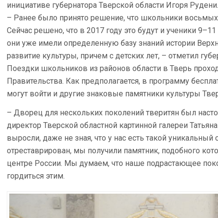
инициативе губернатора Тверской области Игоря Рудени
– Ранее было принято решение, что школьники восьмых
Сейчас решено, что в 2017 году это будут и ученики 9–11
они уже имели определенную базу знаний истории Верх
развитие культуры, причем с детских лет, – отметил губе
Поездки школьников из районов области в Тверь проход
Правительства. Как предполагается, в программу беспл
могут войти и другие знаковые памятники культуры Твер
– Дворец для нескольких поколений тверитян был настоящ
директор Тверской областной картинной галереи Татьян
выросли, даже не зная, что у нас есть такой уникальный о
отреставрирован, мы получили памятник, подобного кот
центре России. Мы думаем, что наше подрастающее пок
гордиться этим.