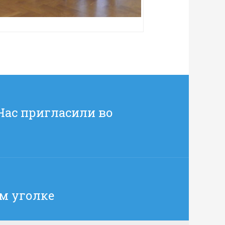
Нас пригласили во
м уголке