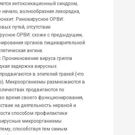
ляется интоксикационный синдром,
 начало, волнообразная лихорадка,
ронхит. Риновирусное ОРВИ:
вых путей, отсутствие
ирусное ОРВИ: схоже с предыдущим,
нирования органов пищеварительной
петическая ангина.
:
Проникновение вируса гриппа
едкая задержка вирусных
продвигаются в эпителий трахей (что
ге). Микроорганизмы размножаются в
количествах продвигаются по
 во время своего функционирования,
твие на деятельность нервной и
ости способом профилактики
, вирусные микроорганизмы
ему, способствуя тем самым