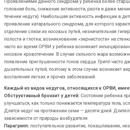
Проявлениями данного синдрома у ребенка более старш
головная боль, снижение активности, рвота и даже мен
течении недуга). Наибольшая активность инфекции в де
проявление катарального синдрома, для которого харак
отделение слизи из носовых путей, незначительная гип
полости и глотки, возникновение «зернистости» на стенк
часто во время ОРВИ у ребенка возникает инъецированн
носовое кровотечение. В случае сильного жара возмож
появление приглушенности тонов сердца. Грипп часто д
дыхательных путей, поэтому в этом случае возникает ве
воспаления легких и прочих заболеваний.
Каждый из видов недугов, относящихся к ОРВИ, имее
Обструктивный бронхит у детей:
Состояние ребенка пр
улучшаться, как только понижается температура тела, о
Длится недуг на протяжении семи — десяти дней. Длител
зависимости от природы возбудителя.
Парагрипп:
поступательное развитие, покашливание, не