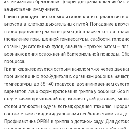
активизации образования флоры для размножения бакт
веществами иммунитета.
Грипп проходит несколько этапов своего развития в 
вирусов в клетках дыхательных путей. Попадание виру
провоцирование развития реакций токсического и токси
(появление повышенной температуры, слабости, головной
органы дыхательных путей, сначала – трахей, затем – ле
возникновения осложнений бактериальной природы. Обр
процесса.
Грипп характеризуется острым началом уже через двенад
проникновению возбудителя в организм ребенка. Зача
температуры до 38–40 градусов, возникновением сухог
вариантов либо форм протекания гриппа у ребенка: без
отсутствием проявлений поражения путей дыхания; молн
степени тяжести недуга: легкая; средняя; тяжелая. Прод
соответствии с индивидуальными особенностями каждо
Профилактика ОРВИ и гриппа в детском саду: Для детск
проведения в коллективе и совершение всех действий в