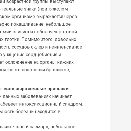
ей возрастной группы выступают
ингеальные знаки (при тяжелом
тском организме выражается через
терно покашливание, небольшое
еремии слизистых оболочек ротовой
ах глотки. Помимо этого, довольно
ость сосудов склер и неинтенсивное
но учащение сердцебиения и
ает осложнение на органы нижних
роятность появления бронхитов,
т свои выраженные признаки.
и данных заболеваниях начинает
слабевает интоксикационный синдром.
ьность болезни находится в
значительный насморк, небольшое