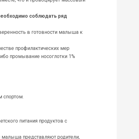
 необходимо соблюдать ряд
оверенность в готовности малыша к
ачестве профилактических мер
либо промывание носоглотки 1%
м спортом.
тского питания продуктов с
я малыша представляют родители,