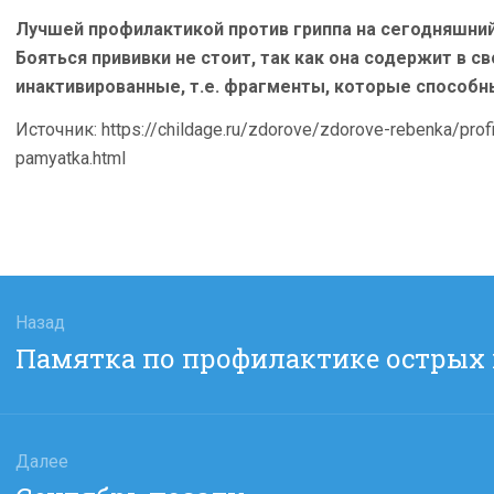
Лучшей профилактикой против гриппа на сегодняшний
Бояться прививки не стоит, так как она содержит в с
инактивированные, т.е. фрагменты, которые способн
Источник: https://childage.ru/zdorove/zdorove-rebenka/profil
pamyatka.html
гация
Назад
Предыдущая
Памятка по профилактике острых
сям
запись:
Далее
Следующая