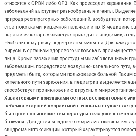
относятся к ОРВИ либо ОРЗ. Как происходит заражение:
заболеваний выступает разнообразные агенты. Выделяет
природа респираторных заболеваний, возбудители кото
стрептококками, кишечной палочкой и пр. В медицине раз
первый из которых зачастую приводит к эпидемии, а слу
Наибольшему риску подвержены малыши. Для каждого в
вирусы в организм здорового человека в преимуществе
лица. Кроме заражения простудными заболеваниями пр
заболевшим, посредством воздушно-капельного пути, в
предметы быта, которыми пользовался больной. Таким 
капельного пути заражения, в педиатрии выделяется ещ
способствует проникновению вирусных микроорганизмов
Характерными признаками острых респираторных виру
ребенка старшей возрастной группы выступает остро
быстрое повышение температуры тела уже в течение 
болезни.
Для детей младшего возраста отличием выступ
синдрома интоксикации, который характеризуется вялос