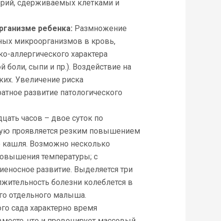
ерий, сдерживаемых клетками и
организме ребенка:
Размножение
сных микроорганизмов в кровь,
ко-аллергического характера
 боли, сыпи и пр.). Воздействие на
гких. Увеличение риска
атное развитие патологического
цать часов – двое суток по
стую проявляется резким повышением
о кашля. Возможно несколько
 повышения температуры; с
иеносное развитие. Выделяется три
олжительность болезни колеблется в
го отдельного малыша.
ого сада характерно время
месте, что и провоцирует массовый