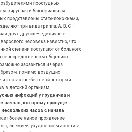
 Возбудителями простудных
ся вирусная и бактериальная
рых представлены стафилококками,
деляют три вида гриппа: А, В, С —
чаи двух других – единичные.
зрослого человека известно, что
нной степени поступают от больного
и непосредственном общении с
озможно заразиться и через
образом, помимо воздушно-
е и контактно-бытовой, который
 в детский организм.
сных инфекций у грудничка и
е начало, которому присуще
нескольких часов с начала
ает более явное проявление
тью, анемией, ухудшением аппетита.