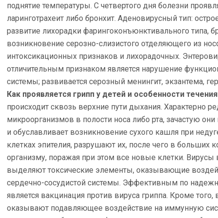
поднятие температуры. С четвертого дня болезни прояв
ларинготрахеит либо бронхит. Аденовирусный тип: острое
развитие лихорадки фарингоконъюнктивального типа, б
возникновение серозно-слизистого отделяющего из носо
интоксикационных признаков и лихорадочных. Энтеров
отличительным признаком является нарушение функцио
системы; развивается серозный менингит, экзантема, гер
Как проявляется грипп у детей и особенности течения
происходит сквозь верхние пути дыхания. Характерно р
микроорганизмов в полости носа либо рта, зачастую они 
и обуславливает возникновение сухого кашля при неду
клетках эпителия, разрушают их, после чего в больших 
организму, поражая при этом все новые клетки. Вирусы
выделяют токсические элементы, оказывающие воздейс
сердечно-сосудистой системы. Эффективным по надежн
является вакцинация против вируса гриппа. Кроме того
оказывают подавляющее воздействие на иммунную сист