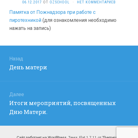
06.12.2017
ОТ
OZSCHOOL
·
НЕТ КОММЕНТАРИЕВ
Памятка от Пожнадзора при работе с
пиротехникой
(для ознакомления необходимо
нажать на запись)
Навигация
по
Назад
Предыдущая
День матери
записям
запись:
Далее
Следующая
Итоги мероприятий, посвященных
запись:
Дню Матери.
Сайт работает на WordPress
. Тема: Flat 1.7.11 от
Themeisle
.