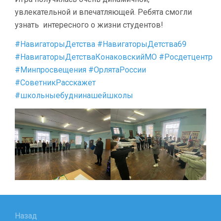
увлекательной и впечатляющей. Ребята смогли
узнать интересного о жизни студентов!
#НавигаторыДетства
#НавигаторыДетства69
#НавигаторыДетстваКонаковскийМО
#Росдетцентр
#Минпросвещения
#ОрлятаРоссии
#СоветникРасскажет
#школьныебуднинашейшколы
Навигация
по
Назад