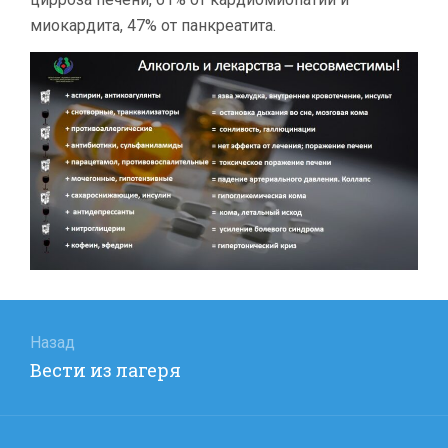
миокардита, 47% от панкреатита.
Навигация
по
Назад
Предыдущая
Вести из лагеря
записям
запись: