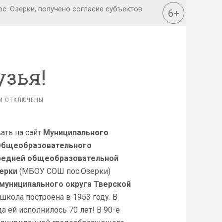
узья!
К
И
ОТКЛЮЧЕНЫ
ЗАПИСИ
ДОРОГИЕ
ДРУЗЬЯ!
ать на сайт
Муниципального
бщеобразовательного
редней общеобразовательной
ерки
(МБОУ СОШ пос.Озерки)
муниципального округа Тверской
 школа построена в 1953 году. В
а ей исполнилось 70 лет! В 90-е