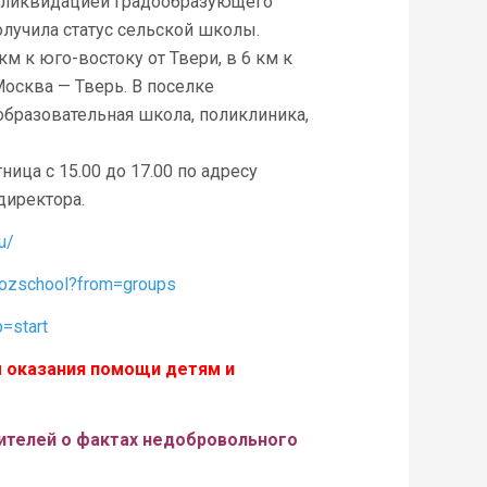
с ликвидацией градообразующего
олучила статус сельской школы.
 к юго-востоку от Твери, в 6 км к
осква — Тверь. В поселке
образовательная школа, поликлиника,
ица с 15.00 до 17.00 по адресу
директора.
u/
/ozschool?from=groups
p=start
м оказания помощи детям и
ителей о фактах недобровольного