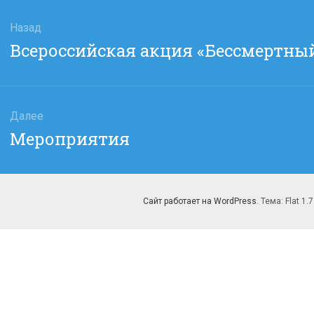
гация
Назад
Предыдущая
Всероссийская акция «Бессмертный 
сям
запись:
Далее
Следующая
Мероприятия
запись:
Сайт работает на WordPress
. Тема: Flat 1.