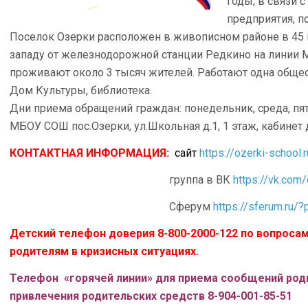
годы, в связи 
предприятия, п
Поселок Озерки расположен в живописном районе в 45 км
западу от железнодорожной станции Редкино на линии М
проживают около 3 тысяч жителей. Работают одна обще
Дом Культуры, библиотека.
Дни приема обращений граждан: понедельник, среда, пятн
МБОУ СОШ пос.Озерки, ул.Школьная д.1, 1 этаж, кабинет 
КОНТАКТНАЯ ИНФОРМАЦИЯ:
сайт
https://ozerki-school.r
группа в ВК
https://vk.com
Сферум
https://sferum.ru/?
Детский телефон доверия 8-800-2000-122 по вопроса
родителям в кризисных ситуациях.
Телефон «горячей линии» для приема сообщений род
привлечения родительских средств 8-904-001-85-51