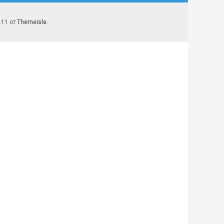
7.11 от
Themeisle
.