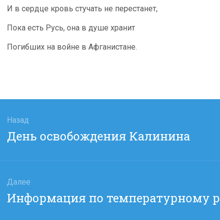
И в сердце кровь стучать не перестанет,
Пока есть Русь, она в душе хранит
Погибших на войне в Афганистане.
гация
Назад
Предыдущая
День освобождения Калинина
сям
запись:
Далее
Следующая
Информация по температурному 
запись: