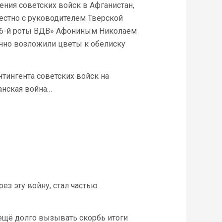
ния советских войск в Афганистан,
естно с руководителем Тверской
и 6-й роты ВДВ» Афониным Николаем
нно возложили цветы к обелиску
ингента советских войск на
анская война…
з эту войну, стал частью
ещё долго вызывать скорбь итоги