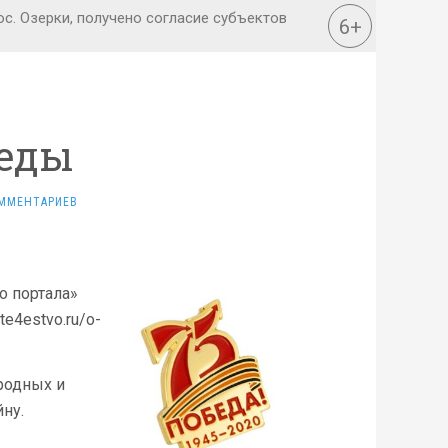
еды
ММЕНТАРИЕВ
о портала»
e4estvo.ru/o-
родных и
ну.