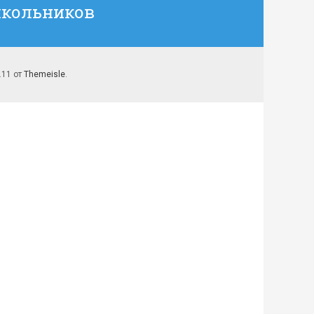
школьников
7.11 от
Themeisle
.