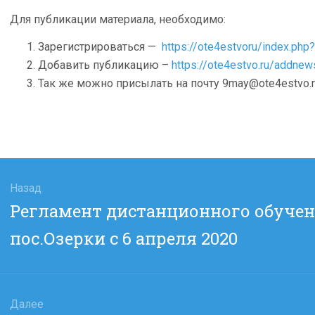
Для публикации материала, необходимо:
Зарегистрироваться —
https://ote4estvoru/index.php
Добавить публикацию –
https://ote4estvo.ru/addnew
Так же можно присылать на почту 9may@ote4estvo.r
гация
Назад
Предыдущая
Регламент дистанционного обуче
сям
запись:
пос.Озерки с 6 апреля 2020
Далее