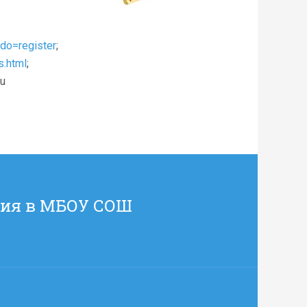
?do=register
;
s.html
;
u
ния в МБОУ СОШ