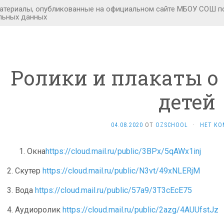
Ролики и плакаты о
детей
04.08.2020
ОТ
OZSCHOOL
·
НЕТ КО
Окна
https://cloud.mail.ru/public/3BPx/5qAWx1inj
2. Скутер
https://cloud.mail.ru/public/N3vt/49xNLERjM
3. Вода
https://cloud.mail.ru/public/57a9/3T3cEcE75
4. Аудиоролик
https://cloud.mail.ru/public/2azg/4AUUfstJz