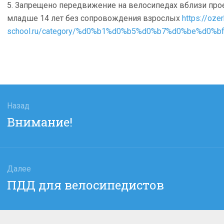
5. Запрещено передвижение на велосипедах вблизи прое
младше 14 лет без сопровождения взрослых
https://ozer
school.ru/category/%d0%b1%d0%b5%d0%b7%d0%be%d0
гация
Назад
Предыдущая
Внимание!
сям
запись:
Далее
Следующая
ПДД для велосипедистов
запись: