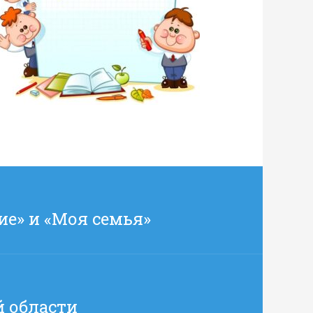
е» и «Моя семья»
 области