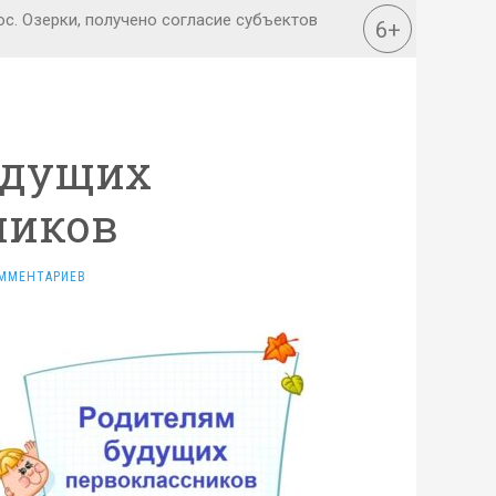
удущих
ников
ММЕНТАРИЕВ