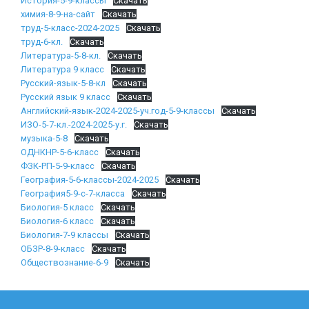
История-5-9-классы
Скачать
химия-8-9-на-сайт
Скачать
труд-5-класс-2024-2025
Скачать
труд-6-кл.
Скачать
Литература-5-8-кл.
Скачать
Литература 9 класс
Скачать
Русский-язык-5-8-кл
Скачать
Русский язык 9 класс
Скачать
Английский-язык-2024-2025-уч.год-5-9-классы
Скачать
ИЗО-5-7-кл.-2024-2025-у.г.
Скачать
музыка-5-8
Скачать
ОДНКНР-5-6-класс
Скачать
ФЗК-РП-5-9-класс
Скачать
География-5-6-классы-2024-2025
Скачать
География5-9-с-7-класса
Скачать
Биология-5 класс
Скачать
Биология-6 класс
Скачать
Биология-7-9 классы
Скачать
ОБЗР-8-9-класс
Скачать
Обществознание-6-9
Скачать
Навигация