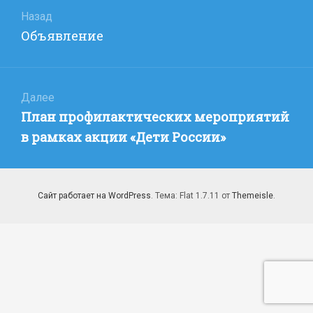
по
Назад
Предыдущая
Объявление
записям
запись:
Далее
Следующая
План профилактических мероприятий
запись:
в рамках акции «Дети России»
Сайт работает на WordPress
. Тема: Flat 1.7.11 от
Themeisle
.