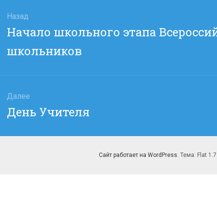
гация
Назад
Предыдущая
Начало школьного этапа Всеросс
сям
запись:
школьников
Далее
Следующая
День Учителя
запись:
Сайт работает на WordPress
. Тема: Flat 1.