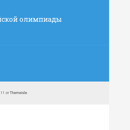
ийской олимпиады
7.11 от
Themeisle
.