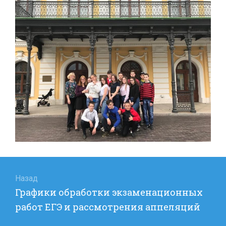
Навигация
по
Назад
Предыдущая
Графики обработки экзаменационных
записям
запись:
работ ЕГЭ и рассмотрения аппеляций