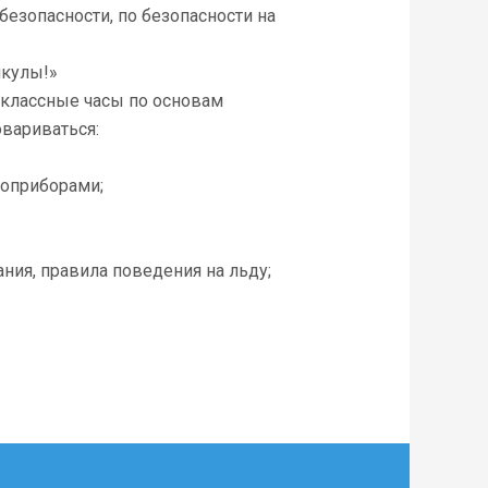
безопасности, по безопасности на
икулы!»
я классные часы по основам
овариваться:
роприборами;
ия, правила поведения на льду;