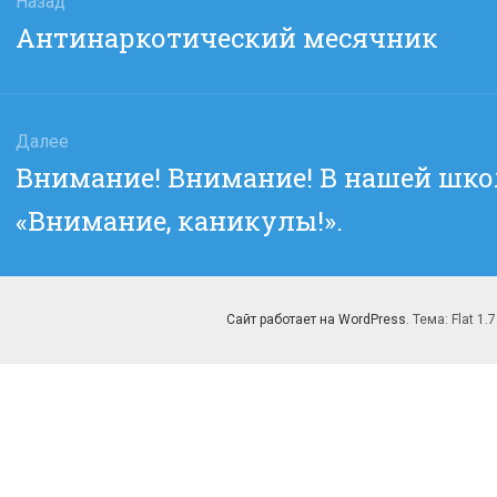
Назад
Предыдущая
Антинаркотический месячник
сям
запись:
Далее
Следующая
Внимание! Внимание! В нашей шко
запись:
«Внимание, каникулы!».
Сайт работает на WordPress
. Тема: Flat 1.