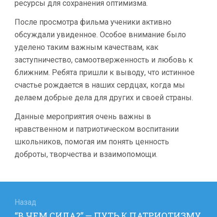
ресурсы для сохранения оптимизма.
После просмотра фильма ученики активно
обсуждали увиденное. Особое внимание было
уделено таким важным качествам, как
заступничество, самоотверженность и любовь к
ближним. Ребята пришли к выводу, что истинное
счастье рождается в наших сердцах, когда мы
делаем добрые дела для других и своей страны.
Данные мероприятия очень важны в
нравственном и патриотическом воспитании
школьников, помогая им понять ценность
доброты, творчества и взаимопомощи.
Навигация
по
Назад
Предыдущая
“В ЧЕМ СИЛА?” — ПУТЬ К ПАТРИОТИЗМУ