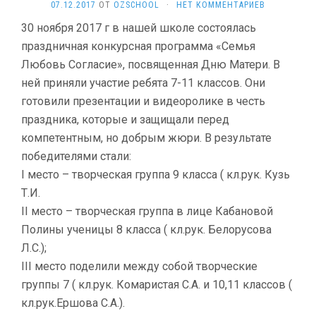
07.12.2017
ОТ
OZSCHOOL
·
НЕТ КОММЕНТАРИЕВ
30 ноября 2017 г в нашей школе состоялась
праздничная конкурсная программа «Семья
Любовь Согласие», посвященная Дню Матери. В
ней приняли участие ребята 7-11 классов. Они
готовили презентации и видеоролике в честь
праздника, которые и защищали перед
компетентным, но добрым жюри. В результате
победителями стали:
I место – творческая группа 9 класса ( кл.рук. Кузь
Т.И.
II место – творческая группа в лице Кабановой
Полины ученицы 8 класса ( кл.рук. Белорусова
Л.С.);
III место поделили между собой творческие
группы 7 ( кл.рук. Комаристая С.А. и 10,11 классов (
кл.рук.Ершова С.А.).