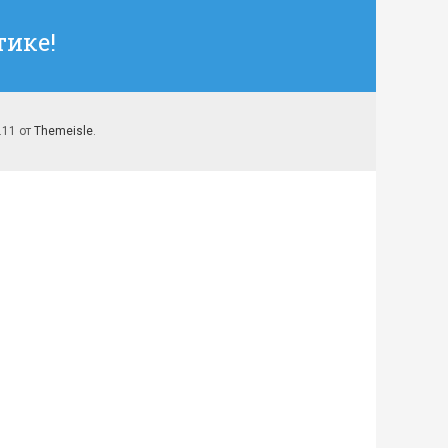
ике!
7.11 от
Themeisle
.