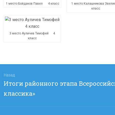
1 место Бойдаков Павел 4 класс
1 место Калашникова Эвели
класс
3 место Ауличев Тимофей 4
класс
гация
Назад
Предыдущая
Итоги районного этапа Всероссийс
сям
запись:
классика»