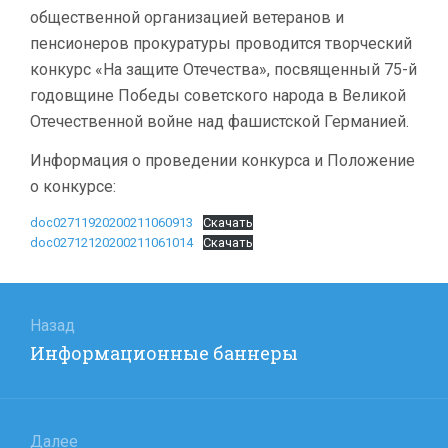
общественной организацией ветеранов и
пенсионеров прокуратуры проводится творческий
конкурс «На защите Отечества», посвященный 75-й
годовщине Победы советского народа в Великой
Отечественной войне над фашистской Германией.
Информация о проведении конкурса и Положение
о конкурсе:
doc02711920200211060913
Скачать
doc02712120200211061014
Скачать
Навигация
по
Назад
Предыдущая
Информационные баннеры
записям
запись:
Далее