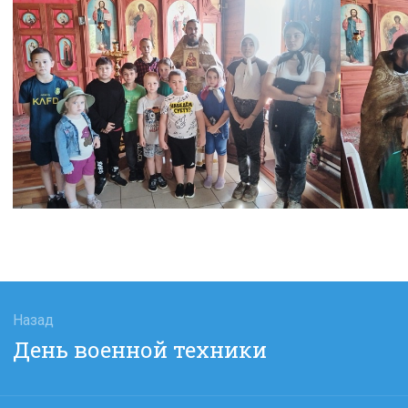
гация
Назад
Предыдущая
День военной техники
сям
запись: