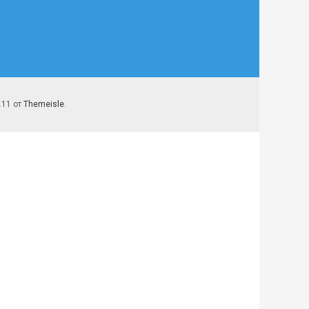
7.11 от
Themeisle
.