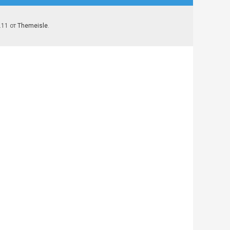
7.11 от
Themeisle
.