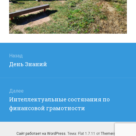
Навигация
по
Назад
Предыдущая
День Знаний
записям
запись:
Далее
Следующая
Интеллектуальные состязания по
запись:
финансовой грамотности
Сайт работает на WordPress
. Тема: Flat 1.7.11 от
Themeisle
.