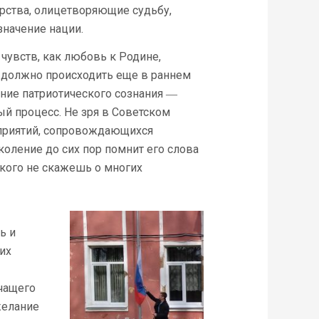
рства, олицетворяющие судьбу,
значение нации.
чувств, как любовь к Родине,
 должно происходить еще в раннем
ние патриотического сознания ―
й процесс. Не зря в Советском
приятий, сопровождающихся
коление до сих пор помнит его слова
акого не скажешь о многих
ь и
их
чащего
желание