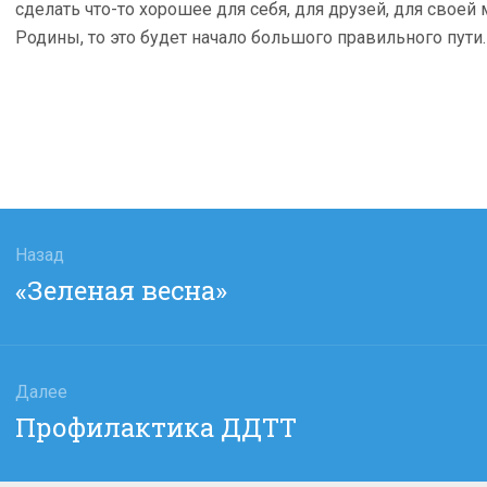
сделать что-то хорошее для себя, для друзей, для своей
Родины, то это будет начало большого правильного пути.
гация
Назад
Предыдущая
«Зеленая весна»
сям
запись:
Далее
Следующая
Профилактика ДДТТ
запись: