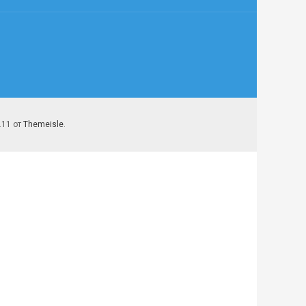
7.11 от
Themeisle
.