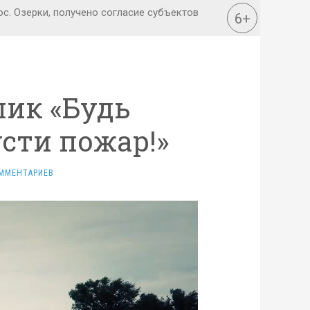
ик «Будь
усти пожар!»
ММЕНТАРИЕВ