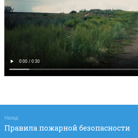
гация
Назад
Предыдущая
Правила пожарной безопасности
сям
запись: