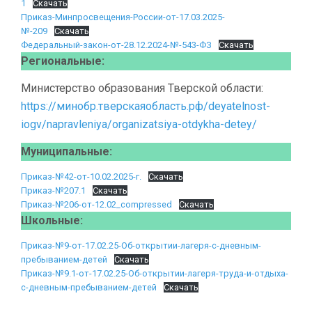
1
Скачать
Приказ-Минпросвещения-России-от-17.03.2025-
№-209
Скачать
Федеральный-закон-от-28.12.2024-№-543-ФЗ
Скачать
Региональные:
Министерство образования Тверской области:
https://минобр.тверскаяобласть.рф/deyatelnost-
iogv/napravleniya/organizatsiya-otdykha-detey/
Муниципальные:
Приказ-№42-от-10.02.2025-г.
Скачать
Приказ-№207.1
Скачать
Приказ-№206-от-12.02_compressed
Скачать
Школьные:
Приказ-№9-от-17.02.25-Об-открытии-лагеря-с-дневным-
пребыванием-детей
Скачать
Приказ-№9.1-от-17.02.25-Об-открытии-лагеря-труда-и-отдыха-
с-дневным-пребыванием-детей
Скачать