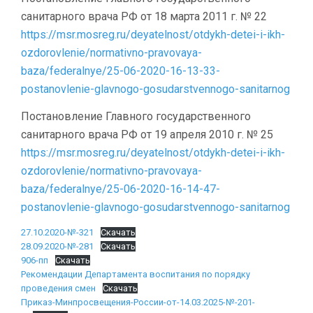
санитарного врача РФ от 18 марта 2011 г. № 22
https://msr.mosreg.ru/deyatelnost/otdykh-detei-i-ikh-
ozdorovlenie/normativno-pravovaya-
baza/federalnye/25-06-2020-16-13-33-
postanovlenie-glavnogo-gosudarstvennogo-sanitarnog
Постановление Главного государственного
санитарного врача РФ от 19 апреля 2010 г. № 25
https://msr.mosreg.ru/deyatelnost/otdykh-detei-i-ikh-
ozdorovlenie/normativno-pravovaya-
baza/federalnye/25-06-2020-16-14-47-
postanovlenie-glavnogo-gosudarstvennogo-sanitarnog
27.10.2020-№-321
Скачать
28.09.2020-№-281
Скачать
906-пп
Скачать
Рекомендации Департамента воспитания по порядку
проведения смен
Скачать
Приказ-Минпросвещения-России-от-14.03.2025-№-201-