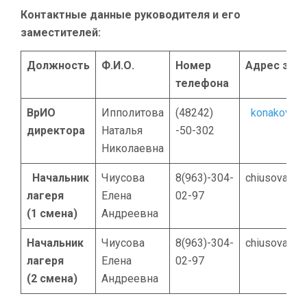
Контактные данные руководителя и его
заместителей:
Должность
Ф.И.О.
Номер
Адрес эле
телефона
ВрИО
Ипполитова
(48242)
konakovo.s
директора
Наталья
-50-302
Николаевна
Начальник
Чиусова
8(963)-304-
chiusova@lis
лагеря
Елена
02-97
(1 смена)
Андреевна
Начальник
Чиусова
8(963)-304-
chiusova@lis
лагеря
Елена
02-97
(2 смена)
Андреевна