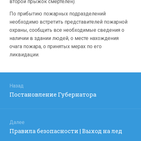
второй прыжок смертелен).
По прибытию пожарных подразделений
необходимо встретить представителей пожарной
охраны, сообщить все необходимые сведения о
наличии в здании людей, о месте нахождения
очага пожара, о принятых мерах по его
ликвидации.
Навигация
по
Назад
Предыдущая
Постановление Губернатора
записям
запись:
Далее
Следующая
Правила безопасности | Выход на лед
запись: