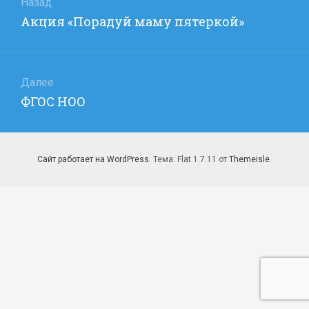
по
Назад
Предыдущая
Акция «Порадуй маму пятеркой»
записям
запись:
Далее
Следующая
ФГОС НОО
запись:
Сайт работает на WordPress
. Тема: Flat 1.7.11 от
Themeisle
.