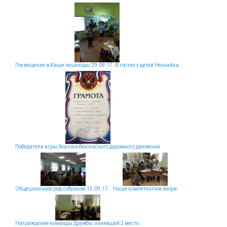
Посвящение в Юные пешеходы 29.09.17. В гостях у детей Незнайка
Победители игры Знатоки безопасного дорожного движения
Общешкольное род.собрание 15.09.17..
Наше компетентное жюри
Награждение команды Дружбы, занявшей 2 место.