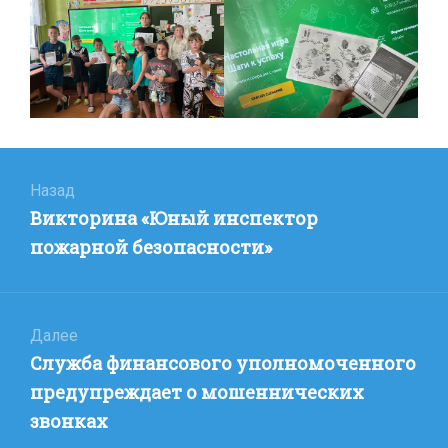
Навигация
по
Назад
Предыдущая
Викторина «Юный инспектор
записям
запись:
пожарной безопасности»
Далее
Следующая
Служба финансового уполномоченного
запись:
предупреждает о мошеннических
звонках