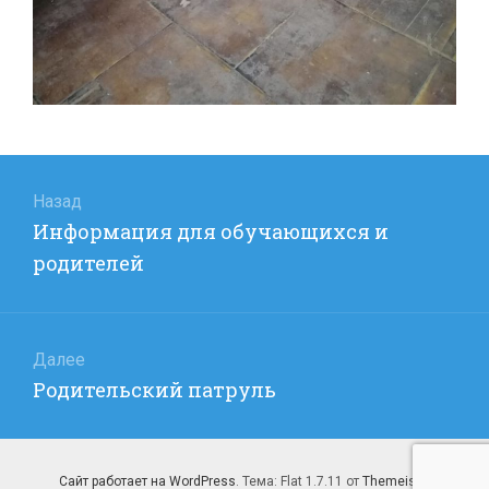
Навигация
по
Назад
Предыдущая
Информация для обучающихся и
записям
запись:
родителей
Далее
Следующая
Родительский патруль
запись:
Сайт работает на WordPress
. Тема: Flat 1.7.11 от
Themeisle
.