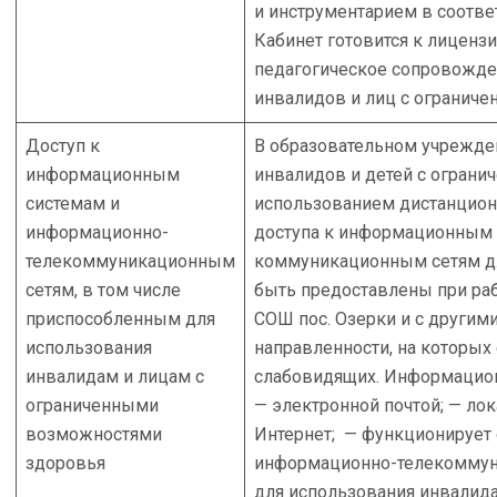
и инструментарием в соответ
Кабинет готовится к лиценз
педагогическое сопровожде
инвалидов и лиц с огранич
Доступ к
В образовательном учрежде
информационным
инвалидов и детей с огран
системам и
использованием дистанцион
информационно-
доступа к информационным 
телекоммуникационным
коммуникационным сетям дл
сетям, в том числе
быть предоставлены при ра
приспособленным для
СОШ пос. Озерки и с другим
использования
направленности, на которых
инвалидам и лицам с
слабовидящих. Информацио
ограниченными
— электронной почтой; — ло
возможностями
Интернет; — функционирует
здоровья
информационно-телекоммуни
для использования инвалид