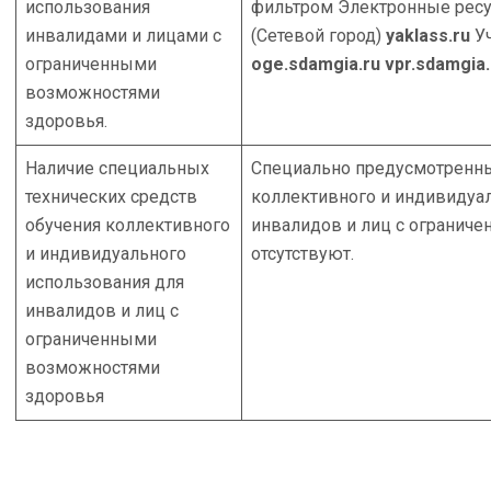
использования
фильтром Электронные ресу
инвалидами и лицами с
(Сетевой город)
yaklass.ru
Уч
ограниченными
oge.sdamgia.ru
vpr.sdamgia.
возможностями
здоровья.
Наличие специальных
Специально предусмотренны
технических средств
коллективного и индивидуа
обучения коллективного
инвалидов и лиц с огранич
и индивидуального
отсутствуют.
использования для
инвалидов и лиц с
ограниченными
возможностями
здоровья