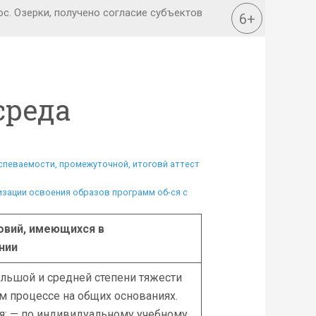
среда
спеваемости, промежуточной, итоговй аттест
изации освоения образов программ об-ся с
овий,
имеющихся в
нии
льшой и средней степени тяжести
м процессе на общих основаниях.
: — по индивидуальному учебному