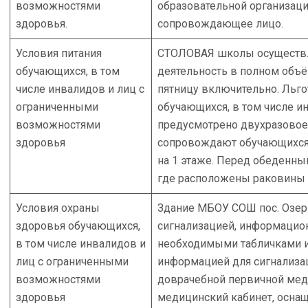
возможностями
образовательной организаци
здоровья.
сопровождающее лицо.
Условия питания
СТОЛОВАЯ школы осуществл
обучающихся, в том
деятельность в полном объё
числе инвалидов и лиц с
пятницу включительно. Льго
ограниченными
обучающихся, в том числе ин
возможностями
предусмотрено двухразовое
здоровья
сопровождают обучающихся 
на 1 этаже. Перед обеденны
где расположены раковины 
Условия охраны
Здание МБОУ СОШ пос. Озе
здоровья обучающихся,
сигнализацией, информацион
в том числе инвалидов и
необходимыми табличками и 
лиц с ограниченными
информацией для сигнализац
возможностями
доврачебной первичной мед
здоровья
медицинский кабинет, осна