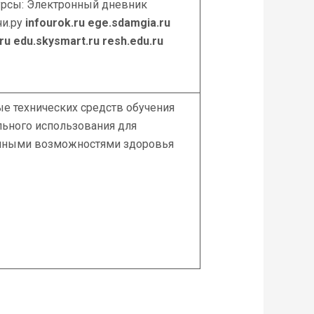
рсы: Электронный дневник
и.ру
infourok.ru
ege.sdamgia.ru
ru
edu.skysmart.ru
resh.edu.ru
е технических средств обучения
льного использования для
енными возможностями здоровья