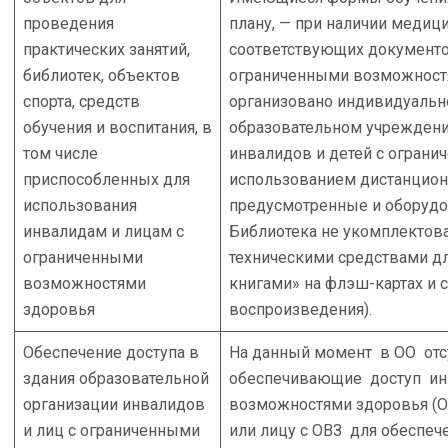
проведения
плану, — при наличии медиц
практических занятий,
соответствующих документо
библиотек, объектов
ограниченными возможност
спорта, средств
организовано индивидуально
обучения и воспитания, в
образовательном учреждени
том числе
инвалидов и детей с огран
приспособленных для
использованием дистанцион
использования
предусмотренные и оборудо
инвалидам и лицам с
Библиотека не укомплектов
ограниченными
техническими средствами д
возможностями
книгами» на флэш-картах и 
здоровья
воспроизведения).
Обеспечение доступа в
На данный момент в ОО отс
здания образовательной
обеспечивающие доступ инв
организации инвалидов
возможностями здоровья (О
и лиц с ограниченными
или лицу с ОВЗ для обеспеч