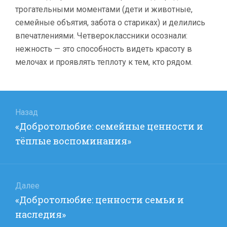
трогательными моментами (дети и животные,
семейные объятия, забота о стариках) и делились
впечатлениями. Четвероклассники осознали:
нежность — это способность видеть красоту в
мелочах и проявлять теплоту к тем, кто рядом.
Навигация
по
Назад
Предыдущая
«Добротолюбие: семейные ценности и
записям
запись:
тёплые воспоминания»
Далее
Следующая
«Добротолюбие: ценности семьи и
запись:
наследия»