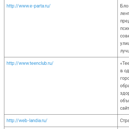
http://www.e-parta.ru/
Бло
лен
пре
пси
сов
ули
луч
http://www.teenclub.ru/
«Te
в о
гор
обр
здо
объ
сай
http://web-landia.ru/
Стр