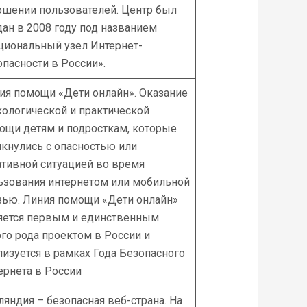
ошении пользователей. Центр был
дан в 2008 году под названием
циональный узел Интернет-
опасности в России».
ия помощи «Дети онлайн». Оказание
хологической и практической
ощи детям и подросткам, которые
лкнулись с опасностью или
ативной ситуацией во время
ьзования интернетом или мобильной
зью. Линия помощи «Дети онлайн»
яется первым и единственным
ого рода проектом в России и
лизуется в рамках Года Безопасного
ернета в России
ляндия – безопасная веб-страна. На