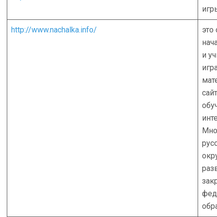
игр
http://www.nachalka.info/
это 
нач
и у
игр
мат
сайт
обу
инт
Мно
рус
окр
раз
зак
фед
обр