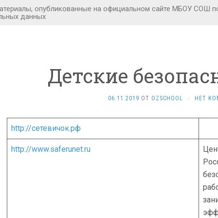
Детские безопас
06.11.2019
ОТ
OZSCHOOL
·
НЕТ КО
http://сетевичок.рф
http://www.saferunet.ru
Цен
Рос
без
раб
зан
эфф