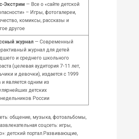
с-Экстрим
— Все о «сайте детской
опасности» – Игры, фотогалереи,
рчество, комиксы, рассказы и
гое другое
ссный журнал
— Современный
ерактивный журнал для детей
дшего и среднего школьного
раста (целевая аудитория 7-11 лет,
ьчики и девочки), издается с 1999
а и является одним из
улярнейших детских
недельников России
сеть: общение, музыка, фотоальбомы,
звлекательная соцсеть: игры,
»: детский портал.Развивающие,