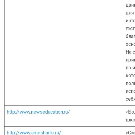
дан
для
инт
тес
бла
осн
На 
при
по 
кот
пол
исп
себ
http://www.newseducation.ru/
«Бо
шко
http://www.smeshariki.ru/
«См