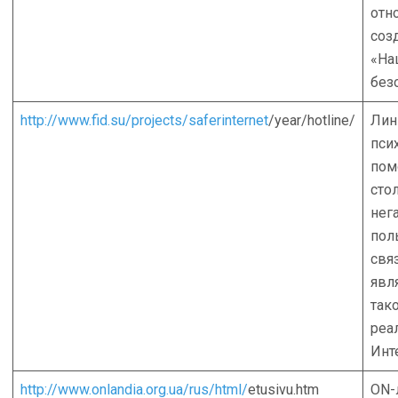
отн
соз
«На
без
http://www.fid.su/projects/saferinternet
/year/hotline/
Лин
пси
пом
сто
нег
пол
свя
явл
так
реа
Инт
http://www.onlandia.org.ua/rus/html/
etusivu.htm
ON-