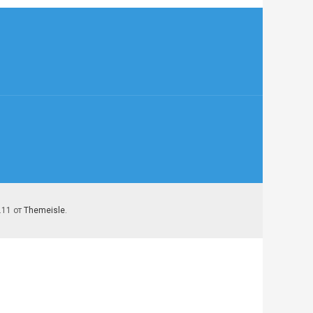
7.11 от
Themeisle
.