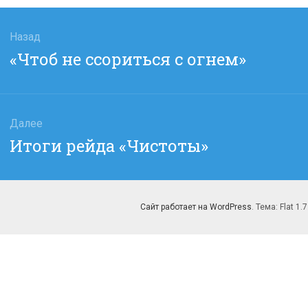
гация
Назад
Предыдущая
«Чтоб не ссориться с огнем»
сям
запись:
Далее
Следующая
Итоги рейда «Чистоты»
запись:
Сайт работает на WordPress
. Тема: Flat 1.